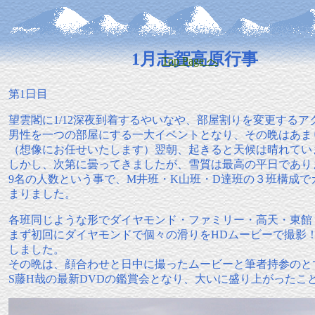
1月志賀高原行事
Top Page へ
第1日目
望雲閣に1/12深夜到着するやいなや、部屋割りを変更する
男性を一つの部屋にする一大イベントとなり、その晩はあま
（想像にお任せいたします）翌朝、起きると天候は晴れてい
しかし、次第に曇ってきましたが、雪質は最高の平日であり
9名の人数という事で、M井班・K山班・D達班の３班構成
まりました。
各班同じような形でダイヤモンド・ファミリー・高天・東館
まず初回にダイヤモンドで個々の滑りをHDムービーで撮影
しました。
その晩は、顔合わせと日中に撮ったムービーと筆者持参のと
S藤H哉の最新DVDの鑑賞会となり、大いに盛り上がったこ