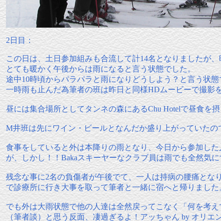
2日目：
この日は、土日参加組みも合流して計14名となりましたが、
とても暖かく午後からは雨になると言う状態でした。
途中10時頃からパラパラと雨になりどうしよう？と言う状態
一時雨も止んだ為筆者の班は昨日と同様HDムービーで撮影
昼には集合場所としてタンネの森にあるChu Hotelで昼食を
M井班は先にワイン・ビールとなんだか盛り上がっていたの
食事をしていると外は本降りの雨となり、今日から参加した
が、しかし！！Bakaスキーヤーなクラブ員は雨でも全然気
残念な事に2名の負傷者が午後でて、一人は持病の腰痛とな
で診療所に行き大事を取って筆者と一緒に宿へと帰りました
でも外は大雨状態で他の人達は全然戻ってこなく「何を考え
（筆者談）と思う反面、凄過ぎるよ！アッちゃん by オリエ