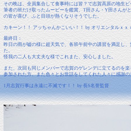
その晩は、全員集合して食事時には皆？で志賀高原の地生ビ
筆者の班だけ取ったムービーを鑑賞、T田さん・Y田さんが
の皆が喜び、ふと目頭が熱くなりそうでした。
カキーン！！ アッちゃんかこいい！！ by オリエンタルｘｘ
最終日：
昨日の雨が嘘の様に超天気で、各班午前中の講習を満足し、
た。
怪我の二人も大丈夫な様でこれまた、安心しました。
また、次回も同じメンバーで志賀のゲレンデに立てるのを楽
参加された方、また色々とお世話をしてくれた人々に感謝の
1月志賀行事は永遠に不滅です！！ by 長S名誉監督