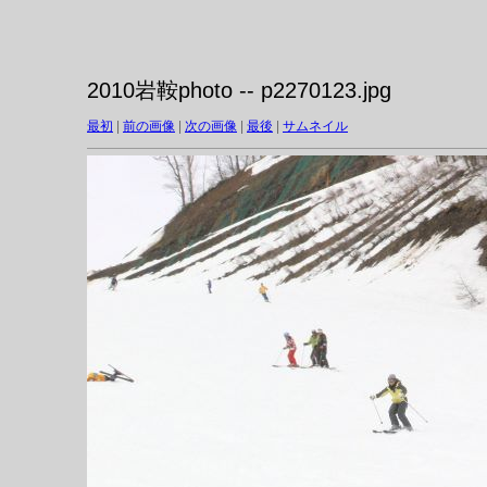
2010岩鞍photo -- p2270123.jpg
最初
|
前の画像
|
次の画像
|
最後
|
サムネイル