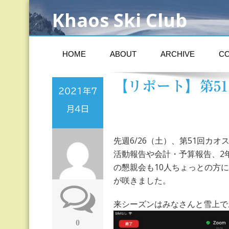
Khaos Ski Club
HOME
ABOUT
ARCHIVE
C
【リポート】第5
2021年7
月4日
先週6/26（土）、第51回カ
活動報告や会計・予算報告、2
の懇親会も10人ちょっとの方
が咲きました。
来シーズンはみなさんと雪上で
0