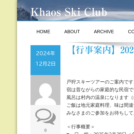
Khaos Ski Club
HOME
ABOUT
ARCHIVE
C
【行事案内】20
2024年
12月2日
戸狩スキーツアーのご案内です
宿は昔ながらの家庭的な民宿で
風呂は村内の温泉になります（内
ご飯は地元家庭料理、味は間違い
みなさまのご参加をお待ちして
＜行事概要＞
0