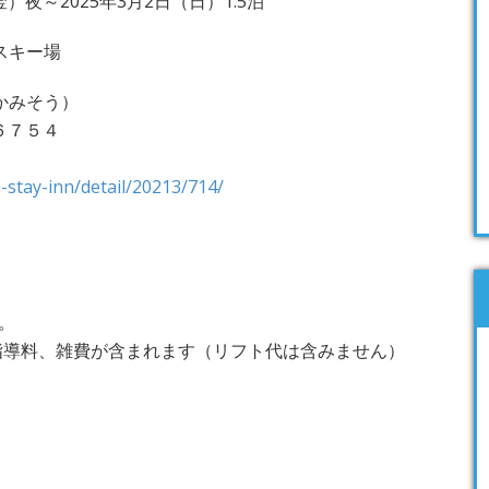
金）夜～2025年3月2日（日）1.5泊
スキー場
かみそう）
田６７５４
-stay-inn/detail/20213/714/
。
、指導料、雑費が含まれます（リフト代は含みません）