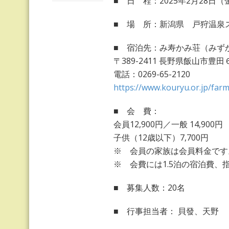
■ 日 程：2025年2月28日（
■ 場 所：新潟県 戸狩温泉
■ 宿泊先：み寿かみ荘（みず
〒389-2411 長野県飯山市豊
電話：0269-65-2120
https://www.kouryu.or.jp/farm
■ 会 費：
会員12,900円／一般 14,900円
子供（12歳以下）7,700円
※ 会員の家族は会員料金です
※ 会費には1.5泊の宿泊費
■ 募集人数：20名
■ 行事担当者： 貝發、天野